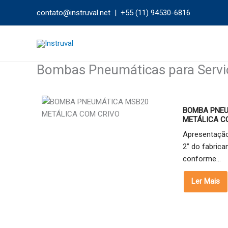
Ir
contato@instruval.net | +55 (11) 94530-6816
para
o
conteúdo
Bombas Pneumáticas para Servi
BOMBA PNEU
METÁLICA C
Apresentaçã
2” do fabrica
conforme...
Ler Mais