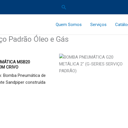
Pesquisar
Quem Somos
Serviços
Catál
ço Padrão Óleo e Gás
MÁTICA MSB20
OM CRIVO
o: Bomba Pneumática de
nte Sandpiper construída