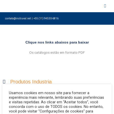
Ir
para
o
contato@instruval.net | +55 (11) 94530-6816
conteúdo
Clique nos links abaixos para baixar
Os catálogos estão em formato PDF
Produtos Industria
Produtos Óleo e Gás
Usamos cookies em nosso site para fornecer a
experiência mais relevante, lembrando suas preferências
Produtos Sanitário
e visitas repetidas. Ao clicar em “Aceitar todos”, você
concorda com o uso de TODOS os cookies. No entanto,
você pode visitar "Configurações de cookies" para