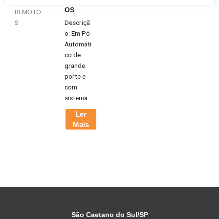
REMOT
OS
Descriçã
o: Em Pó
Automáti
co de
grande
porte e
com
sistema...
Ler
Mais
São Caetano do Sul/SP