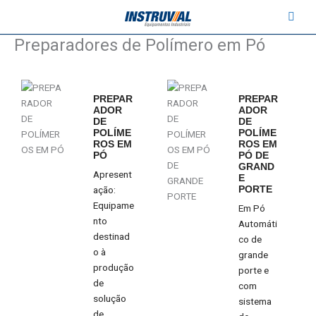
Ir
contato@instruval.net | +55 (11) 94530-6816
para
o
Preparadores de Polímero em Pó
conteúdo
PREPAR
PREPAR
ADOR
ADOR
DE
DE
POLÍME
POLÍME
ROS EM
ROS EM
PÓ
PÓ DE
GRAND
Apresent
E
ação:
PORTE
Equipame
Em Pó
nto
Automáti
destinad
co de
o à
grande
produção
porte e
de
com
solução
sistema
de