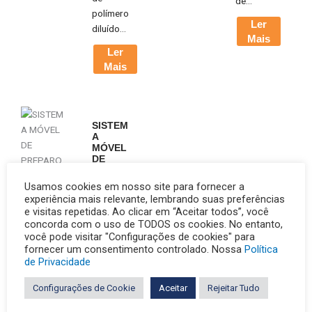
de...
polímero
Ler
diluído...
Mais
Ler
Mais
SISTEM
A
MÓVEL
DE
PREPAR
O DE
Usamos cookies em nosso site para fornecer a
POLÍME
experiência mais relevante, lembrando suas preferências
RO COM
e visitas repetidas. Ao clicar em “Aceitar todos”, você
INJEÇÃ
concorda com o uso de TODOS os cookies. No entanto,
O E
você pode visitar "Configurações de cookies" para
RECIRC
fornecer um consentimento controlado. Nossa
Política
ULAÇÃ
O DO
de Privacidade
LODO
EM
Configurações de Cookie
Aceitar
Rejeitar Tudo
TRATAM
ENTOS