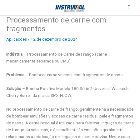
Ir
contato@instruval.net | +55 (11) 94530-6816
para
o
Processamento de carne com
conteúdo
fragmentos
Aplicações
/
12 de dezembro de 2024
Indústria
– Processamento de Carne de Frango (carne
mecanicamente separada ou CMS).
Problema
– Bombear carne viscosa com fragmentos de ossos.
Solução
– Bomba Positiva Modelo 180 Série 2 Universal Waukesha
Cherry-Burrell da marca SPX-FLOW.
No processamento de carne de frango, geralmente há a necessidade
de bombear emulsões viscosas de carne residual, pele e fragmentos
de ossos. A carne residual é utilizada para fabricar linguiças de carne
de frango ou salsichas, e é semelhante às emulsões geralmente
relacionadas à fabricação de linguiças de carne bovina. Neste caso