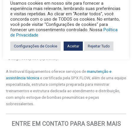
ou vertical;
Usamos cookies em nosso site para fornecer a
• Conexão rotor/eixo vedada a partir da área do produto;
experiência mais relevante, lembrando suas preferências
• Selo mecânico simples padrão. Selos mecânicos duplos opcionais
e visitas repetidas. Ao clicar em “Aceitar todos”, você
concorda com o uso de TODOS os cookies. No entanto,
também disponíveis;
você pode visitar "Configurações de cookies" para
• Opcional de lavagem de selo: áreas de vedação interconectadas
fornecer um consentimento controlado. Nossa
Política
para melhorar a circulação e a drenagem do fluido de lavagem do
de Privacidade
selo; Steam-In-Place também opcional;
• Caixa de engrenagens em aço inoxidável opcional nos modelos
Configurações de Cookie
Aceitar
Rejeitar Tudo
006 a 370;
• Design asséptico (opcional).
A Instruval Equipamentos oferece serviços de
manutenção e
assistência técnica
e certificada pela SPX FLOW, além de uma equipe
especializada, estrutura completa preparada para ministrar
treinamentos e estrutura dedicada ao atendimento e distribuição,
com amplo estoque de bombas pneumáticas e peças
sobressalentes.
ENTRE EM CONTATO PARA SABER MAIS