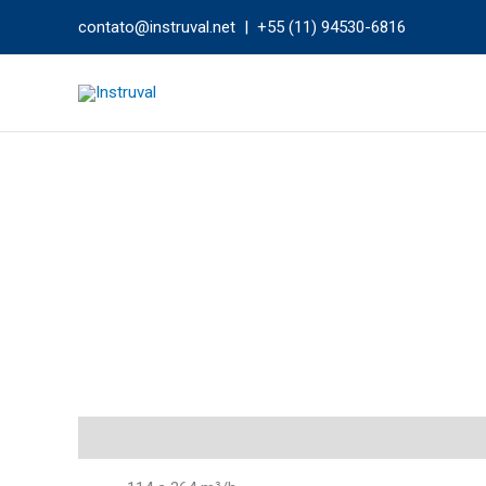
Ir
contato@instruval.net | +55 (11) 94530-6816
para
o
conteúdo
Descrição