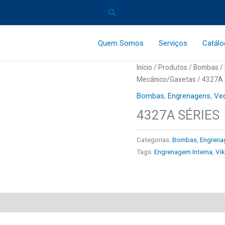
Pesquisar
Quem Somos
Serviços
Catál
Início
/
Produtos
/
Bombas
/
Mecânico/Gaxetas
/ 4327A 
Bombas
,
Engrenagens
,
Ve
4327A SÉRIES
Categorias:
Bombas
,
Engrena
Tags:
Engrenagem Interna
,
Vi