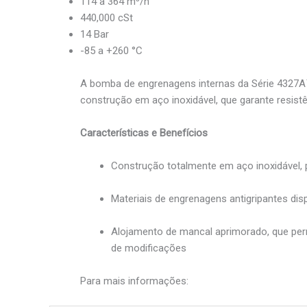
114 a 364 m³/h
440,000 cSt
14 Bar
-85 a +260 °C
A bomba de engrenagens internas da Série 4327A™ 
construção em aço inoxidável, que garante resis
Características e Benefícios
Construção totalmente em aço inoxidável,
Materiais de engrenagens antigripantes di
Alojamento de mancal aprimorado, que perm
de modificações
Para mais informações: