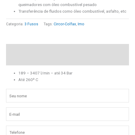
queimadores com óleo combustível pesado
Transferência de fluidos como óleo combustível, asfalto, etc
Categoria:
3 Fusos
Tags:
Circor-Colfax
,
Imo
Descrição
Informação adicional
189 – 3407 l/min – até 34 Bar
Até 260º C