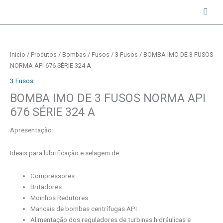
Ir
contato@instruval.net | +55 (11) 94530-6816
para
o
conteúdo
Início
/
Produtos
/
Bombas
/
Fusos
/
3 Fusos
/ BOMBA IMO DE 3 FUSOS
NORMA API 676 SÉRIE 324 A
3 Fusos
BOMBA IMO DE 3 FUSOS NORMA API
676 SÉRIE 324 A
Apresentação:
Ideais para lubrificação e selagem de:
Compressores
Britadores
Moinhos Redutores
Mancais de bombas centrífugas API
Alimentação dos reguladores de turbinas hidráulicas e