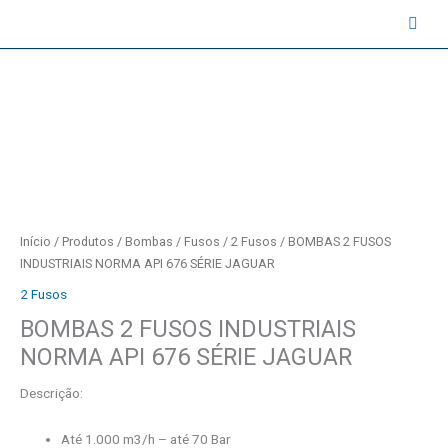
Ir
contato@instruval.net | +55 (11) 94530-6816
para
o
conteúdo
Início
/
Produtos
/
Bombas
/
Fusos
/
2 Fusos
/ BOMBAS 2 FUSOS
INDUSTRIAIS NORMA API 676 SÉRIE JAGUAR
2 Fusos
BOMBAS 2 FUSOS INDUSTRIAIS
NORMA API 676 SÉRIE JAGUAR
Descrição:
Até 1.000 m3/h – até 70 Bar