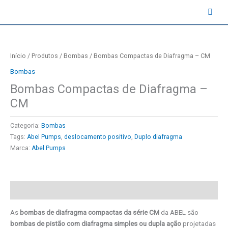
Ir
contato@instruval.net | +55 (11) 94530-6816
para
o
conteúdo
Início
/
Produtos
/
Bombas
/ Bombas Compactas de Diafragma – CM
Bombas
Bombas Compactas de Diafragma –
CM
Categoria:
Bombas
Tags:
Abel Pumps
,
deslocamento positivo
,
Duplo diafragma
Marca:
Abel Pumps
Descrição
As
bombas de diafragma compactas da série CM
da ABEL são
bombas de pistão com diafragma simples ou dupla ação
projetadas