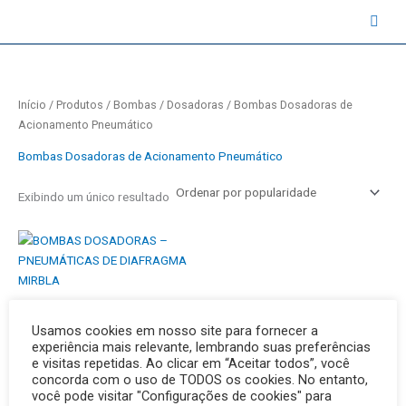
Ir
contato@instruval.net | +55 (11) 94530-6816
para
o
conteúdo
Início
/
Produtos
/
Bombas
/
Dosadoras
/ Bombas Dosadoras de
Acionamento Pneumático
Bombas Dosadoras de Acionamento Pneumático
Exibindo um único resultado
BOMBAS DOSADORAS –
Usamos cookies em nosso site para fornecer a
PNEUMÁTICAS DE DIAFRAGMA
experiência mais relevante, lembrando suas preferências
MIRBLA
e visitas repetidas. Ao clicar em “Aceitar todos”, você
concorda com o uso de TODOS os cookies. No entanto,
você pode visitar "Configurações de cookies" para