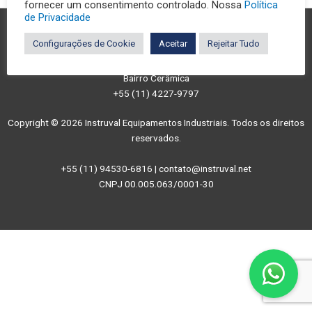
fornecer um consentimento controlado. Nossa
Política
de Privacidade
Configurações de Cookie
Aceitar
Rejeitar Tudo
São Caetano do Sul/SP
Rua Castro Alves, 395
Bairro Cerâmica
+55 (11) 4227-9797
Copyright © 2026 Instruval Equipamentos Industriais. Todos os direitos
reservados.
+55 (11) 94530-6816 | contato@instruval.net
CNPJ 00.005.063/0001-30