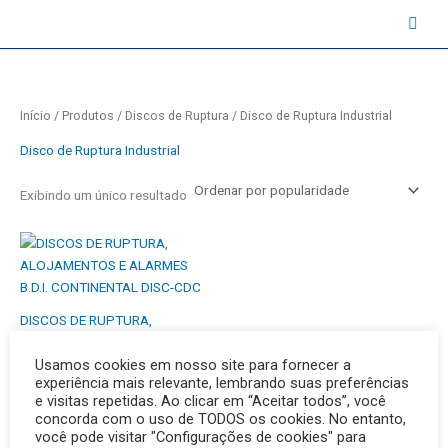
Ir
contato@instruval.net | +55 (11) 94530-6816
para
o
conteúdo
Início
/
Produtos
/
Discos de Ruptura
/ Disco de Ruptura Industrial
Disco de Ruptura Industrial
Exibindo um único resultado
DISCOS DE RUPTURA,
ALOJAMENTOS E ALARMES
Usamos cookies em nosso site para fornecer a
B.D.I. CONTINENTAL DISC-CDC
experiência mais relevante, lembrando suas preferências
e visitas repetidas. Ao clicar em “Aceitar todos”, você
concorda com o uso de TODOS os cookies. No entanto,
você pode visitar "Configurações de cookies" para