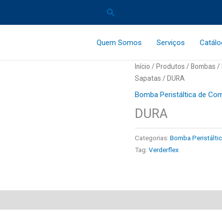
Pesquisar
Quem Somos
Serviços
Catál
Início
/
Produtos
/
Bombas
/
Sapatas
/ DURA
Bomba Peristáltica de Co
DURA
Categorias:
Bomba Peristálti
Tag:
Verderflex