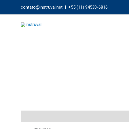
Ir
contato@instruval.net | +55 (11) 94530-6816
para
o
conteúdo
Descrição