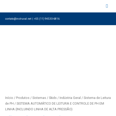
Ir
para
o
contato@instruval.net | +55 (11) 94530-6816
conteúdo
Início
/
Produtos
/
Sistemas / Skids
/
Indústria Geral
/
Sistema de Leitura
de PH
/ SISTEMA AUTOMÁTICO DE LEITURA E CONTROLE DE PH EM
LINHA (INCLUINDO LINHA DE ALTA PRESSÃO)