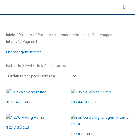
Classificado
Ir
por
contato@instruval.net | +55 (11) 94530-6816
classificação
para
média
o
conteúdo
Início
/
Produtos
/
Produtos marcados com a tag “Engrenagem
Interna”
/ Página 4
Engrenagem Interna
Exibindo 37–48 de 52 resultados
1327A SÉRIES
1324A SÉRIES
127C SÉRIES
126A SÉRIES