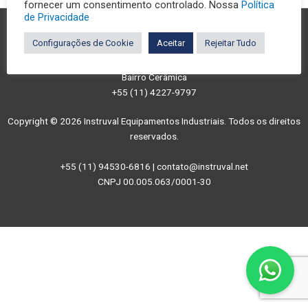
fornecer um consentimento controlado. Nossa
Política
de Privacidade
Configurações de Cookie
Aceitar
Rejeitar Tudo
São Caetano do Sul/SP
Rua Castro Alves, 395
Bairro Cerâmica
+55 (11) 4227-9797
Copyright © 2026 Instruval Equipamentos Industriais. Todos os direitos
reservados.
+55 (11) 94530-6816 | contato@instruval.net
CNPJ 00.005.063/0001-30