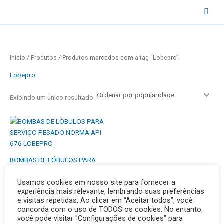
Ir
contato@instruval.net | +55 (11) 94530-6816
para
o
conteúdo
Início
/
Produtos
/ Produtos marcados com a tag “Lobepro”
Lobepro
Exibindo um único resultado
BOMBAS DE LÓBULOS PARA
SERVIÇO PESADO NORMA API
Usamos cookies em nosso site para fornecer a
676 LOBEPRO
experiência mais relevante, lembrando suas preferências
e visitas repetidas. Ao clicar em “Aceitar todos”, você
concorda com o uso de TODOS os cookies. No entanto,
você pode visitar "Configurações de cookies" para