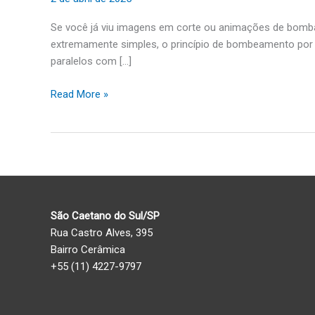
engrenagem
Se você já viu imagens em corte ou animações de bomba
interna?
extremamente simples, o princípio de bombeamento por e
paralelos com […]
Read More »
São Caetano do Sul/SP
Rua Castro Alves, 395
Bairro Cerâmica
+55 (11) 4227-9797