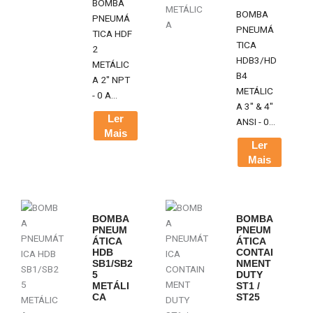
BOMBA
BOMBA
PNEUMÁ
PNEUMÁ
TICA HDF
TICA
2
HDB3/HD
METÁLIC
B4
A 2" NPT
METÁLIC
- 0 A...
A 3" & 4"
Ler
ANSI - 0...
Mais
Ler
Mais
BOMBA
BOMBA
PNEUM
PNEUM
ÁTICA
ÁTICA
HDB
CONTAI
SB1/SB2
NMENT
5
DUTY
METÁLI
ST1 /
CA
ST25