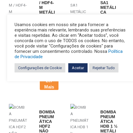
/ HDF4-
SA1
M
METÁLI
METÁLI
CA
CA
BOMBA
Usamos cookies em nosso site para fornecer a
BOMBA
PNEUMÁ
experiência mais relevante, lembrando suas preferências
PNEUMÁ
TICA HDF
e visitas repetidas. Ao clicar em “Aceitar todos”, você
TICA
SA1
concorda com o uso de TODOS os cookies. No entanto,
HDF3-M /
você pode visitar "Configurações de cookies" para
METÁLIC
fornecer um consentimento controlado. Nossa
Política
HDF4-M
A 1" NPT
de Privacidade
METÁLIC
/ BSP -0...
A 3" & 4"
Configurações de Cookie
Aceitar
Rejeitar Tudo
Ler
ANSI...
Mais
Ler
Mais
BOMBA
BOMBA
PNEUM
PNEUM
ÁTICA
ÁTICA
HDF2
HDB 1 ½
NÃO
METÁLI