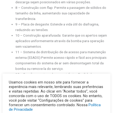
descarga sejam posicionados em várias posições.
8 – Construção com flap: Permite a passagem de sólidos do
tamanho da linha, aumentando sua capacidade de
transferência.
9 – Placa de desgaste: Estende a vida útil do diafragma,
reduzindo as tensões.
10 – Construção aparafusada: Garante que os apertos sejam
aplicados uniformemente através da bomba para operação
sem vazamentos.
11 – Sistema de distribuição de de acesso para manutenção
externa (ESADS):Permite acesso rápido e fácil aos principais
componentes do sistema de ar sem desmontagem total da
bomba ou remove-la do serviço.
12 – Sucção superior e descarga inferior: Facilidade para
transferir fluídos contendo grandes sólidos e materiais que
Usamos cookies em nosso site para fornecer a
decantam.
experiência mais relevante, lembrando suas preferências
e visitas repetidas. Ao clicar em “Aceitar todos”, você
Caraterísticas:
concorda com o uso de TODOS os cookies. No entanto,
você pode visitar "Configurações de cookies" para
Ampla combinação de materiais de construção externos e de
fornecer um consentimento controlado. Nossa
Política
internos, aliando resistência química e à abrasão:
de Privacidade