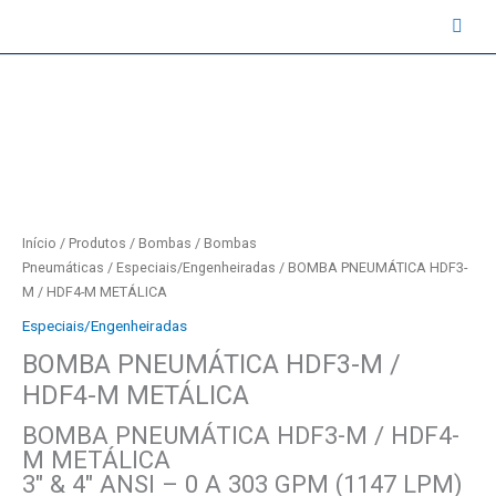
Ir
contato@instruval.net | +55 (11) 94530-6816
para
o
conteúdo
Início
/
Produtos
/
Bombas
/
Bombas
Pneumáticas
/
Especiais/Engenheiradas
/ BOMBA PNEUMÁTICA HDF3-
M / HDF4-M METÁLICA
Especiais/Engenheiradas
BOMBA PNEUMÁTICA HDF3-M /
HDF4-M METÁLICA
BOMBA PNEUMÁTICA HDF3-M / HDF4-
M METÁLICA
3″ & 4″ ANSI – 0 A 303 GPM (1147 LPM)