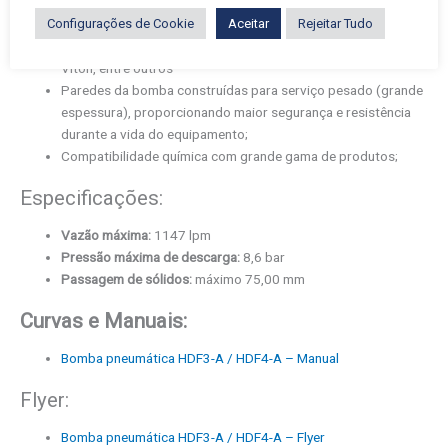
– Construção externa: Alumínio, ferro fundido, Aço inox e
Configurações de Cookie
Aceitar
Rejeitar Tudo
Polipropileno.
– Internos da bomba: Teflon, Santoprene, Neoprene, Buna N,
Viton, entre outros
Paredes da bomba construídas para serviço pesado (grande
espessura), proporcionando maior segurança e resistência
durante a vida do equipamento;
Compatibilidade química com grande gama de produtos;
Especificações:
Vazão máxima:
1147 lpm
Pressão máxima de descarga:
8,6 bar
Passagem de sólidos:
máximo 75,00 mm
Curvas e Manuais:
Bomba pneumática HDF3-A / HDF4-A – Manual
Flyer:
Bomba pneumática HDF3-A / HDF4-A – Flyer