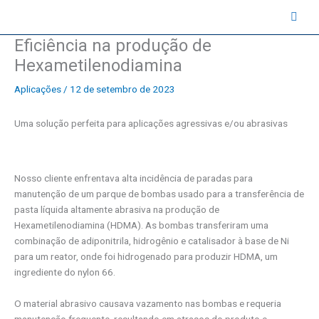
Ir
contato@instruval.net | +55 (11) 94530-6816
para
o
Eficiência na produção de
conteúdo
Hexametilenodiamina
Aplicações
/
12 de setembro de 2023
Uma solução perfeita para aplicações agressivas e/ou abrasivas
Nosso cliente enfrentava alta incidência de paradas para
manutenção de um parque de bombas usado para a transferência de
pasta líquida altamente abrasiva na produção de
Hexametilenodiamina (HDMA). As bombas transferiram uma
combinação de adiponitrila, hidrogênio e catalisador à base de Ni
para um reator, onde foi hidrogenado para produzir HDMA, um
ingrediente do nylon 66.
O material abrasivo causava vazamento nas bombas e requeria
manutenção frequente, resultando em atrasos do produto e