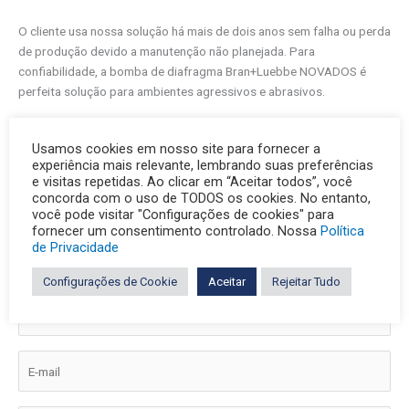
O cliente usa nossa solução há mais de dois anos sem falha ou perda
de produção devido a manutenção não planejada. Para
confiabilidade, a bomba de diafragma Bran+Luebbe NOVADOS é
perfeita solução para ambientes agressivos e abrasivos.
A Bran+Luebbe ajuda as principais empresas de processamento
Usamos cookies em nosso site para fornecer a
químico a aumentar eficiência e reduzir o tempo de inatividade com
experiência mais relevante, lembrando suas preferências
melhor qualidade do produto.
e visitas repetidas. Ao clicar em “Aceitar todos”, você
concorda com o uso de TODOS os cookies. No entanto,
você pode visitar "Configurações de cookies" para
fornecer um consentimento controlado. Nossa
Política
de Privacidade
ENTRE EM CONTATO COM NOSSOS ENGENHEIROS PARA SABER
Configurações de Cookie
Aceitar
Rejeitar Tudo
MAIS