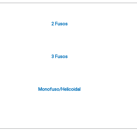
2 Fusos
3 Fusos
Monofuso/Helicoidal