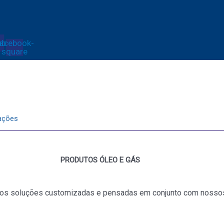
ube
acebook-
square
ações
PRODUTOS ÓLEO E GÁS
s soluções customizadas e pensadas em conjunto com nossos c