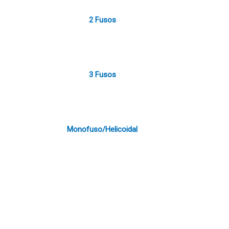
2 Fusos
3 Fusos
Monofuso/Helicoidal